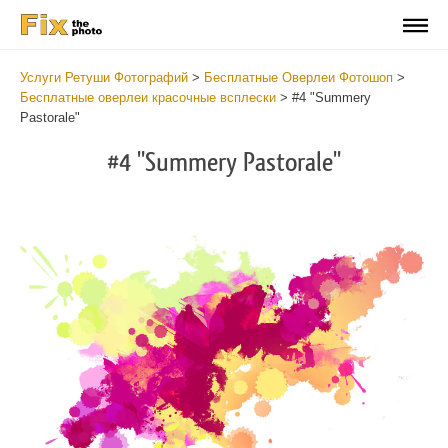
Услуги Ретуши Фотографий
>
Бесплатные Оверлеи Фотошоп
>
Бесплатные оверлеи красочные всплески
>
#4 "Summery
Pastorale"
#4 "Summery Pastorale"
Do
Fr
Ov