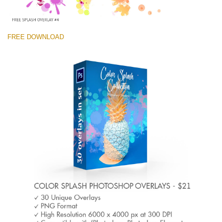
FREE DOWNLOAD
Выберите Вариант
Free Photoshop Overlay #4 Small 800*533px
Color Splash
(30 Overlays)
Large 6000*4000px
Light Sparkling
(740 Overlays)
Large 6000*4000px
Entire Collection