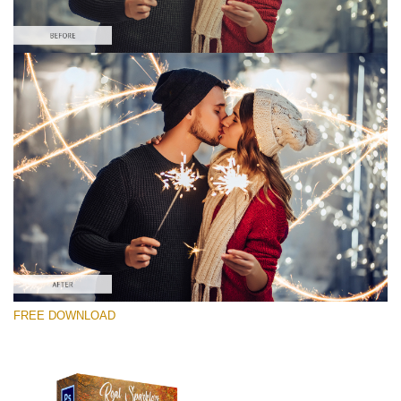
Выберите Вариант
Free Photoshop Overlay #7
Small 800*533px
Real Sparklers
(216 Overlays)
Large 6000*4000px
FREE DOWNLOAD
Light Sparkling
(740 Overlays)
Large 6000*4000px