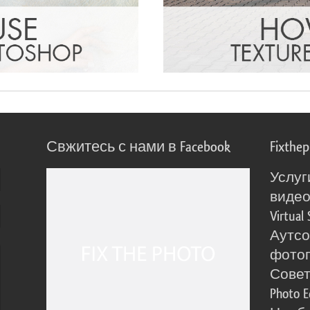
Свжитесь с нами в Facebook
Fixthe
Услуг
виде
Virtual 
Аутсо
фото
Сове
Photo E