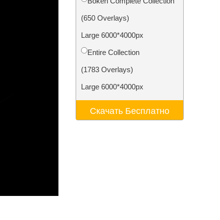
Bokeh Complete Collection
ения
Video Editing Services
(650 Overlays)
Large 6000*4000px
Entire Collection
(1783 Overlays)
Large 6000*4000px
Скачать Бесплатно