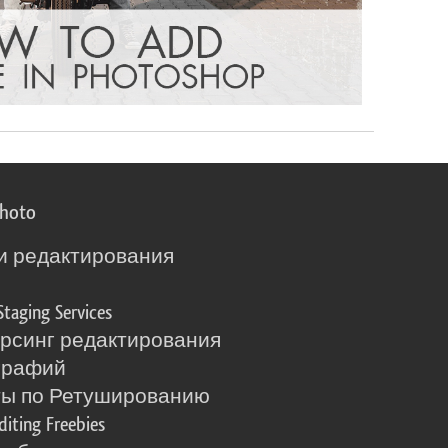
photo
и редактирования
о
Staging Services
рсинг редактирования
графий
ты по Ретушированию
diting Freebies