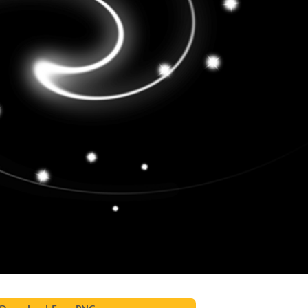
исы ретуши
Ретушь ювелирных
Данные для обуч
товаров
изделий
ИИ