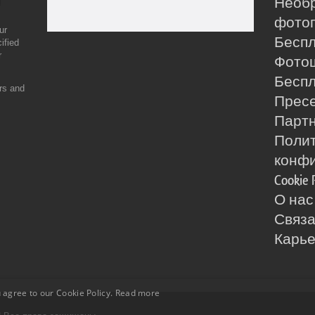
Необ
фотог
ur
Бесп
ified
r
Фото
Бесп
ers and
Прес
Партн
Поли
конф
Cookie 
О нас
Связа
Карь
 agree to our Cookie Policy.
Read more