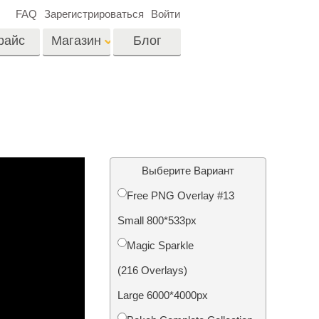
FAQ
Зарегистрироваться
Войти
райс
Магазин
Блог
es
Video
Профессиональные
LUTs
ши
Ретушь Фото
Видео Оверлейсы
о
Недвижимости
Выберите Вариант
Free PNG Overlay #13
на
Small 800*533px
отки
Реставрация
Magic Sparkle
й
фотографий
(216 Overlays)
Large 6000*4000px