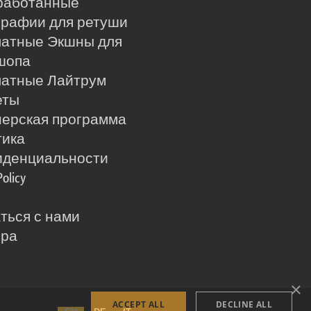
работанные
рафии для ретуши
латные Экшны для
шопа
латные Лайтрум
еты
ерская программа
тика
иденциальности
Policy
ться с нами
ера
×
ACCEPT ALL
DECLINE ALL