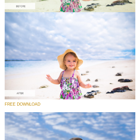
Выберите Вариант
Free Photoshop Overlay #9
Small 800*533px
Sky Background
(55 Overlays)
Large 6000*4000px
FREE DOWNLOAD
4 Seasons (411 Overlays)
Large 6000*4000px
Entire Collection