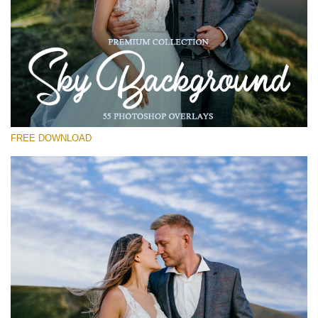
Выберите Вариант
Free Photoshop Overlay #28
Small 800*533px
Sky Background
(55 Overlays)
FREE DOWNLOAD
Large 6000*4000px
4 Seasons (411 Overlays)
Large 6000*4000px
Entire Collection
(1783 Overlays)
Large 6000*4000px
Скачать Бесплатно