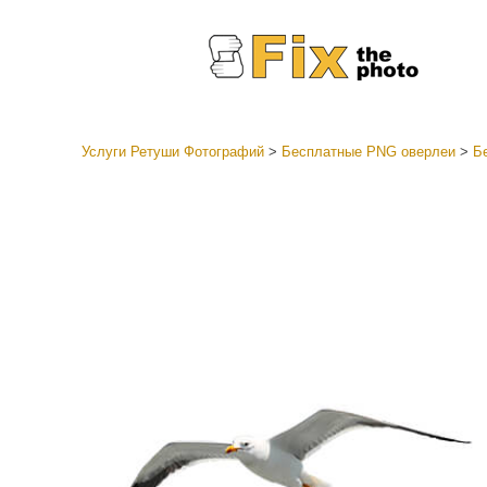
Услуги Ретуши Фотографий
>
Бесплатные PNG оверлеи
>
Б
Пресеты
Все ко
Услуги р
пресето
Пресет
предл
Мобил
коллек
Ретушь 