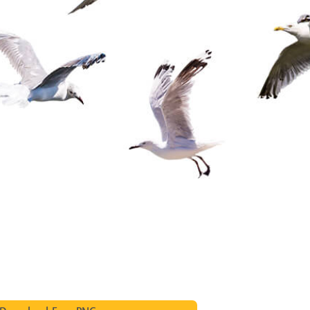
исы ретуши
Ретушь ювелирных
Данные для обуч
товаров
изделий
ИИ