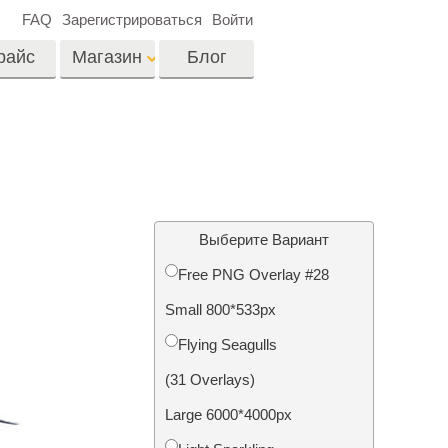
FAQ
Зарегистрироваться
Войти
райс
Магазин
Блог
es
Video
Профессиональные
LUTs
ши
Ретушь Фото
Видео Оверлейсы
о
Недвижимости
Выберите Вариант
Free PNG Overlay #28
на
Small 800*533px
отки
Реставрация
Flying Seagulls
й
фотографий
(31 Overlays)
Large 6000*4000px