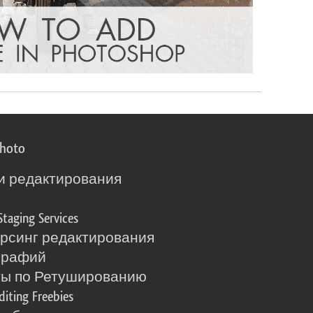
photo
и редактирования
о
Staging Services
рсинг редактирования
графий
ты по Ретушированию
diting Freebies