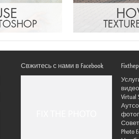
Свжитесь с нами в Facebook
Fixthe
Услуг
виде
Virtual 
Аутсо
фото
Сове
Photo E