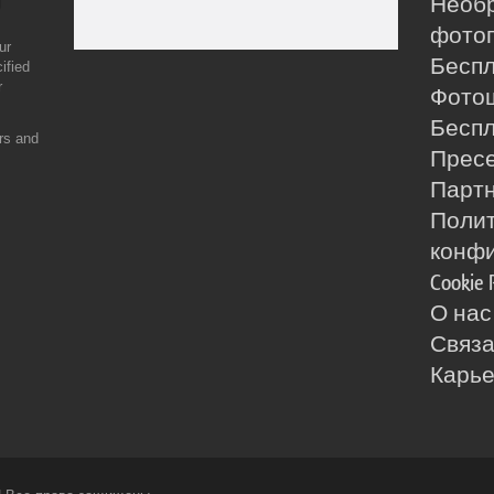
Необ
фотог
ur
Бесп
ified
r
Фото
Бесп
ers and
Прес
Партн
Поли
конф
Cookie 
О нас
Связа
Карь