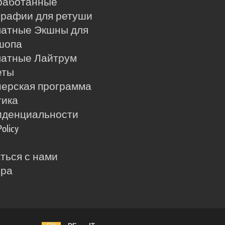
работанные
рафии для ретуши
латные Экшны для
шопа
латные Лайтрум
еты
ерская программа
тика
иденциальности
Policy
ться с нами
ера