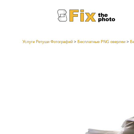
Услуги Ретуши Фотографий
>
Бесплатные PNG оверлеи
>
Б
Пресеты
Все ко
Услуги р
пресето
Пресет
предл
Мобил
коллек
Ретушь 