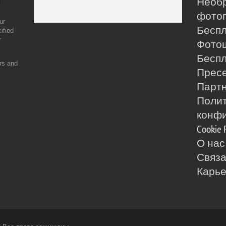
Необ
фотог
ur
Бесп
ified
r
Фото
Бесп
ers and
Прес
Партн
Поли
конф
Cookie 
О нас
Связа
Карь