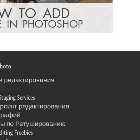
photo
и редактирования
о
Staging Services
рсинг редактирования
графий
ты по Ретушированию
diting Freebies