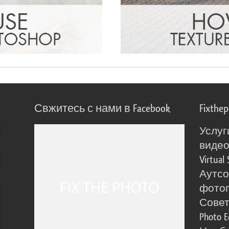
Свжитесь с нами в Facebook
Fixthe
Услуг
виде
Virtual 
Аутсо
фото
Сове
Photo E