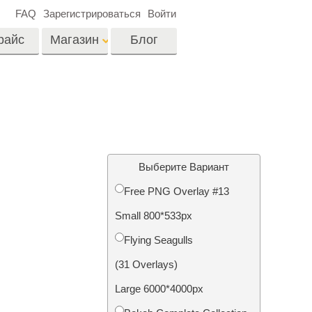
FAQ
Зарегистрироваться
Войти
райс
Магазин
Блог
es
Video
Профессиональные
LUTs
ши
Ретушь Фото
Видео Оверлейсы
о
Недвижимости
Выберите Вариант
Free PNG Overlay #13
на
Small 800*533px
отки
Реставрация
Flying Seagulls
й
фотографий
(31 Overlays)
Large 6000*4000px