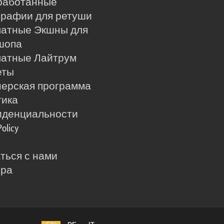
работанные
рафии для ретуши
латные Экшны для
шопа
латные Лайтрум
еты
ерская программа
тика
иденциальности
Policy
ться с нами
ера