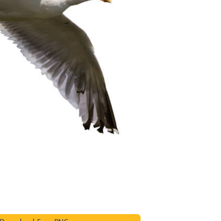
исы ретуши
Ретушь ювелирных
Данные для обуч
товаров
изделий
ИИ