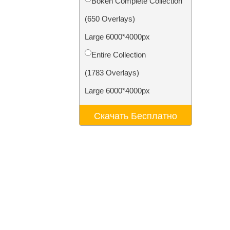
Bokeh Complete Collection
ения
Video Editing Services
(650 Overlays)
Large 6000*4000px
Entire Collection
(1783 Overlays)
Large 6000*4000px
Скачать Бесплатно