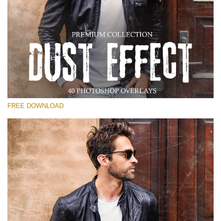
Выберите Вариант
Free Photoshop Overlay
Small 800*533px
Dust Effect
(40 Overlays)
FREE DOWNLOAD
Large 6000*4000px
Entire Collection
(1783 Overlays)
Large 6000*4000px
Скачать Бесплатно