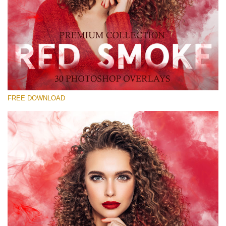
Выберите Вариант
Free Red Smoke Overlay #30
Small 800*533px
Red Smoke
(30 Overlays)
FREE DOWNLOAD
Large 6000*4000px
Sunlight Collection
(290 Overlays)
Large 6000*4000px
Entire Collection
(1783 Overlays)
Large 6000*4000px