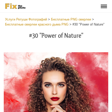
Услуги Ретуши Фотографий
>
Бесплатные PNG оверлеи
>
Бесплатные оверлеи красного дыма PNG
>
#30 "Power of Nature"
#30 "Power of Nature"
Do
Fr