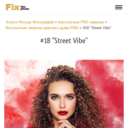
Услуги Ретуши Фотографий
>
Бесплатные PNG оверлеи
>
Бесплатные оверлеи красного дыма PNG
>
#18 "Street Vibe"
#18 "Street Vibe"
Do
Fr