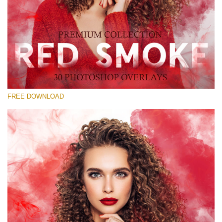
Выберите Вариант
Free Red Smoke Overlay #18
Small 800*533px
Red Smoke
(30 Overlays)
FREE DOWNLOAD
Large 6000*4000px
Fairy Tale (344 Overlays)
Large 6000*4000px
Entire Collection
(1783 Overlays)
Large 6000*4000px
Скачать Бесплатно