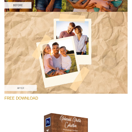
Выберите Вариант
Free Photoshop Overlay #4
Small 800*1027px
Polaroid Photos
(30 Overlays)
Large 6000*4000px
FREE DOWNLOAD
Light Sparkling
(740 Overlays)
Large 6000*4000px