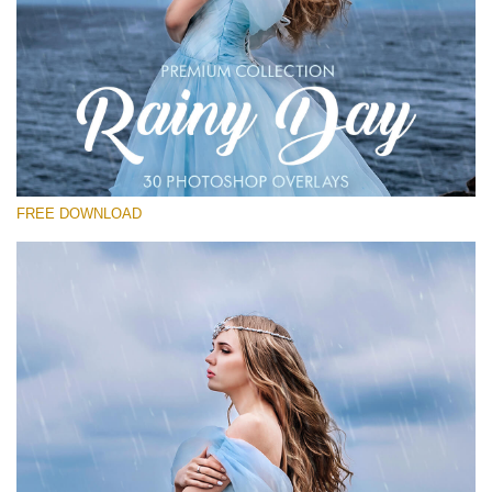
Выберите Вариант
Free Photoshop Overlay
Small 800*533px
Rain Day
(30 Overlays)
FREE DOWNLOAD
Large 6000*4000px
Entire Collection
(1783 Overlays)
Large 6000*4000px
Скачать Бесплатно