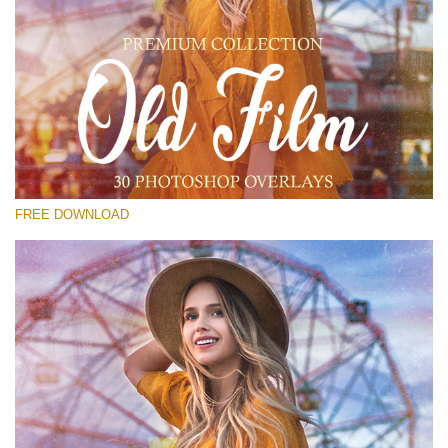
Выберите Вариант
Free Old Film Overlay #21
Small 800*533px
Old Film
(30 Overlays)
FREE DOWNLOAD
Large 6000*4000px
Sunlight Collection
(290 Overlays)
Large 6000*4000px
Entire Collection
(1783 Overlays)
Large 6000*4000px