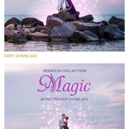
Выберите Вариант
Free Photoshop Overlay #24
Small 800*533px
Magic Collection
(40 Overlays)
FREE DOWNLOAD
Large 6000*4000px
Luxury Wedding
(373 Overlays)
Large 6000*4000px
Entire Collection
(1783 Overlays)
Large 6000*4000px