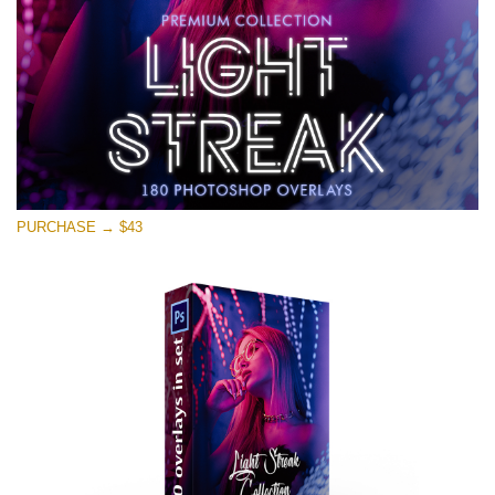
PURCHASE → $43