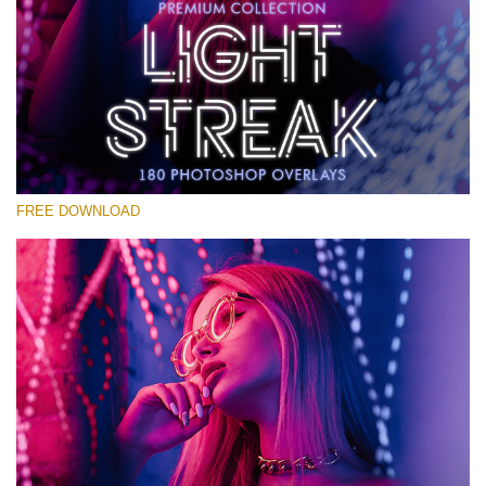
Выберите Вариант
Free Photoshop Overlay #12
Small 800*533px
Light Streak
(180 Overlays)
FREE DOWNLOAD
Large 6000*4000px
4 Seasons (411 Overlays)
Large 6000*4000px
Entire Collection
(1783 Overlays)
Large 6000*4000px
Скачать Бесплатно