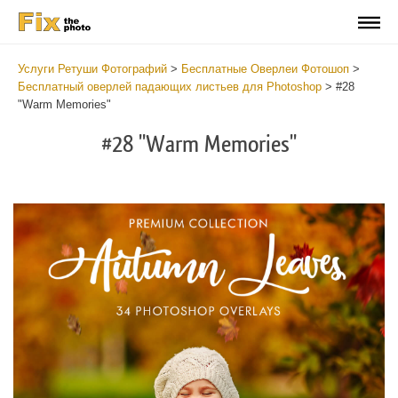
Услуги Ретуши Фотографий
>
Бесплатные Оверлеи Фотошоп
>
Бесплатный оверлей падающих листьев для Photoshop
>
#28
"Warm Memories"
#28 "Warm Memories"
Do
Fr