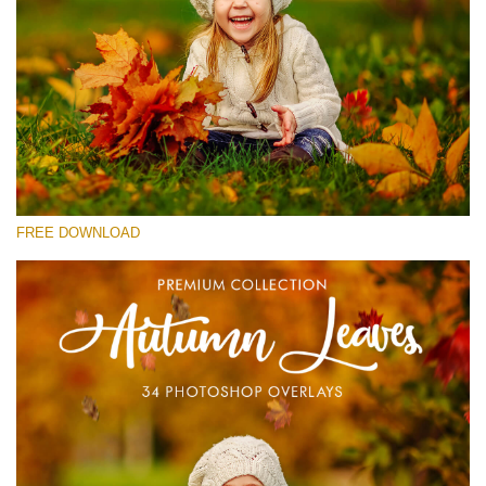
Выберите Вариант
Free Photoshop Overlay #28
Small 800*533px
Autumn Leaves
(34 Overlays)
FREE DOWNLOAD
Large 6000*4000px
4 Seasons (411 Overlays)
Large 6000*4000px
Entire Collection
(1783 Overlays)
Large 6000*4000px