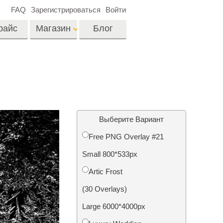
FAQ
Зарегистрироваться
Войти
райс
Магазин
Блог
es
Video
Профессиональные
LUTs
ши
Ретушь Фото
Видео Оверлейсы
о
Недвижимости
Выберите Вариант
Free PNG Overlay #21
на
Small 800*533px
отки
Реставрация
Artic Frost
й
фотографий
(30 Overlays)
Large 6000*4000px