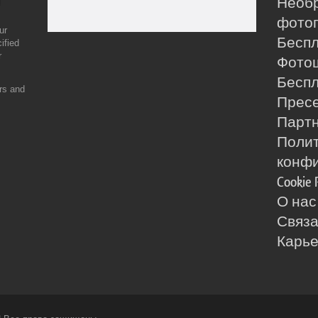
Необ
фотог
ur
Бесп
ified
r
Фото
Бесп
ers and
Прес
Партн
Поли
конф
Cookie 
О нас
Связа
Карь