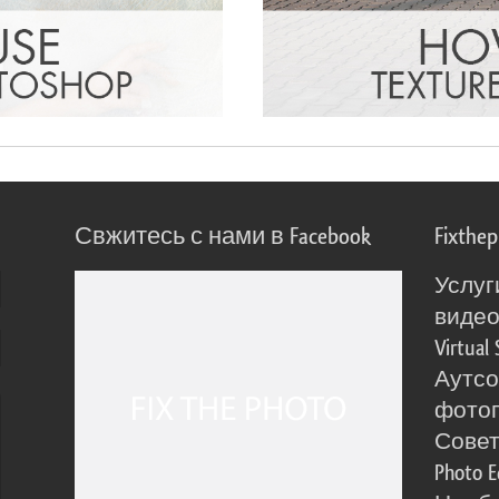
Свжитесь с нами в Facebook
Fixthe
Услуг
виде
Virtual 
Аутсо
фото
Сове
Photo E