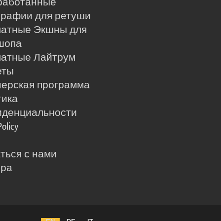
работанные
рафии для ретуши
латные Экшны для
шопа
латные Лайтрум
еты
ерская программа
тика
иденциальности
Policy
ться с нами
ера