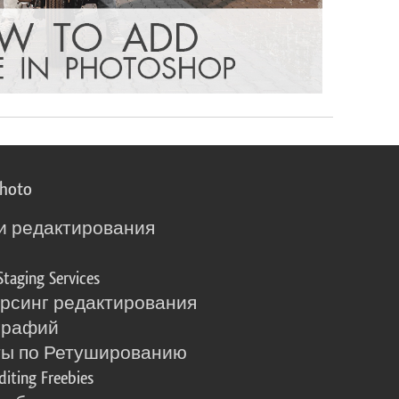
photo
и редактирования
о
Staging Services
рсинг редактирования
графий
ты по Ретушированию
diting Freebies