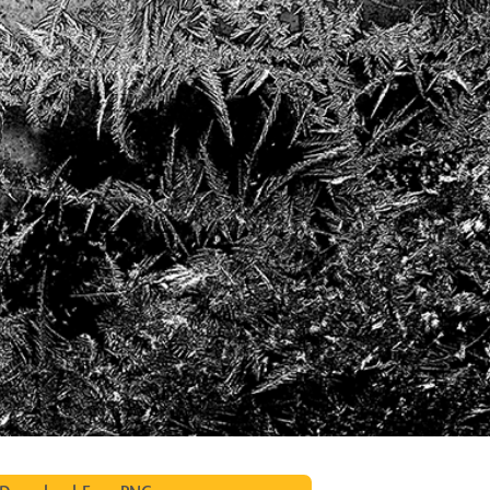
исы ретуши
Ретушь ювелирных
Данные для обуч
товаров
изделий
ИИ