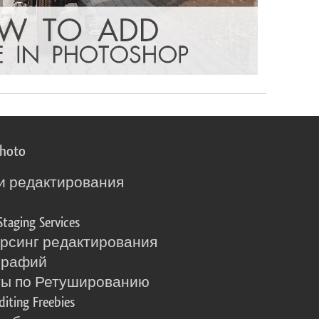
photo
и редактирования
о
Staging Services
рсинг редактирования
графий
ты по Ретушированию
diting Freebies