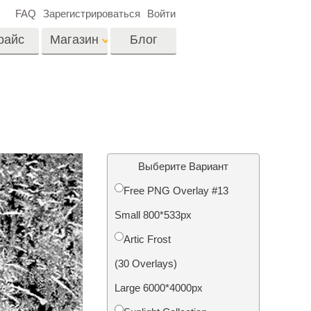
FAQ
Зарегистрироваться
Войти
райс
Магазин
Блог
es
Video
Профессиональные
LUTs
ши
Ретушь Фото
Видео Оверлейсы
о
Недвижимости
Выберите Вариант
Free PNG Overlay #13
на
Small 800*533px
отки
Реставрация
Artic Frost
й
фотографий
(30 Overlays)
Large 6000*4000px