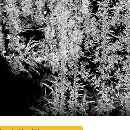
исы ретуши
Ретушь ювелирных
Данные для обуч
товаров
изделий
ИИ