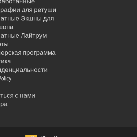
работанные
рафии для ретуши
латные Экшны для
шопа
латные Лайтрум
еты
ерская программа
тика
иденциальности
Policy
ться с нами
ера