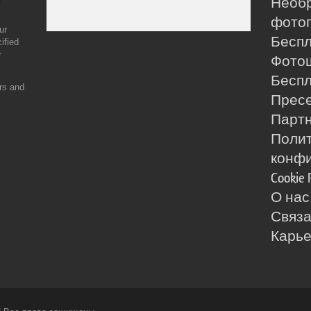
Необ
фотог
ur
Бесп
ified
r
Фото
Бесп
ers and
Прес
Партн
Поли
конф
Cookie 
О нас
Связа
Карь