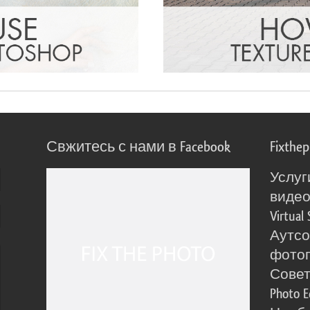
Свжитесь с нами в Facebook
Fixthe
Услуг
виде
Virtual 
Аутсо
фото
Сове
Photo E