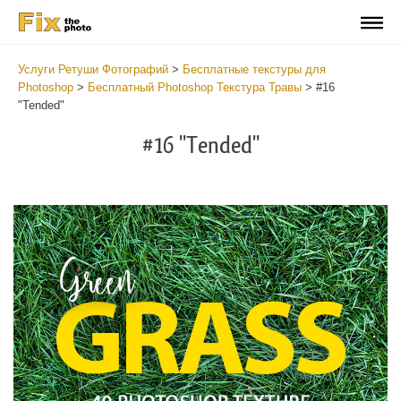
Услуги Ретуши Фотографий
>
Бесплатные текстуры для
Photoshop
>
Бесплатный Photoshop Текстура Травы
>
#16
"Tended"
#16 "Tended"
Do
Fr
Ov