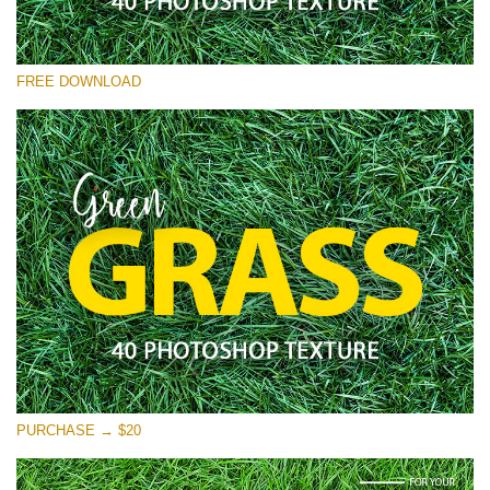
Выберите Вариант
FREE DOWNLOAD
Free Photoshop Overlay
Small 800*533px
Green Grass
(40 Textures)
Large 6000*4000px
Entire Collection
(1783 Overlays)
Large 6000*4000px
Скачать Бесплатно
PURCHASE → $20