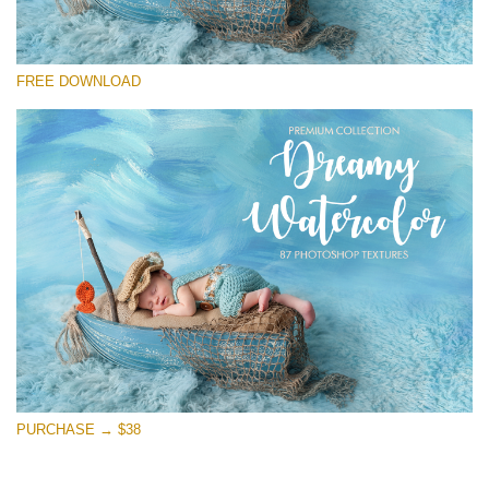
Выберите Вариант
FREE DOWNLOAD
Free Photoshop Overlay
Small 800*533px
Dreamy Watercolor
(85 Textures)
Large 6000*4000px
Entire Collection
(1783 Overlays)
Large 6000*4000px
Скачать Бесплатно
PURCHASE → $38