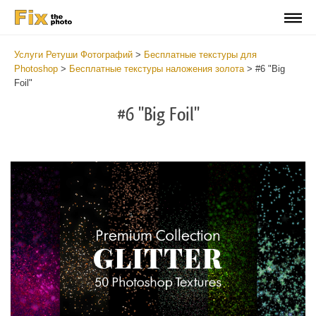
Услуги Ретуши Фотографий
>
Бесплатные текстуры для
Photoshop
>
Бесплатные текстуры наложения золота
>
#6 "Big
Foil"
#6 "Big Foil"
Do
Fr
Ov