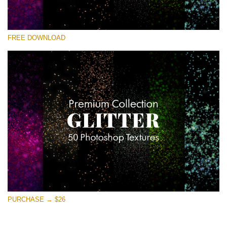
Выберите Вариант
FREE DOWNLOAD
Free Photoshop Overlay
Small 800*533px
Universe Stars Glitters
(50 Textures)
Large 6000*4000px
Entire Collection
(1783 Overlays)
Large 6000*4000px
Скачать Бесплатно
PURCHASE → $26