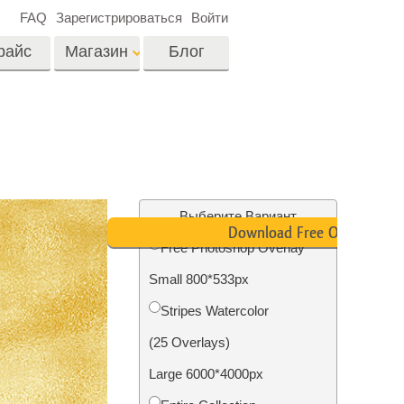
FAQ
Зарегистрироваться
Войти
райс
Магазин
Блог
es
Video
Профессиональные
LUTs
ши
Ретушь Фото
Видео Оверлейсы
о
Недвижимости
Выберите Вариант
Download Free Overlay
Free Photoshop Overlay
на
Small 800*533px
отки
Реставрация
Stripes Watercolor
й
фотографий
(25 Overlays)
Large 6000*4000px