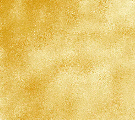
исы ретуши
Ретушь ювелирных
Данные для обуч
товаров
изделий
ИИ