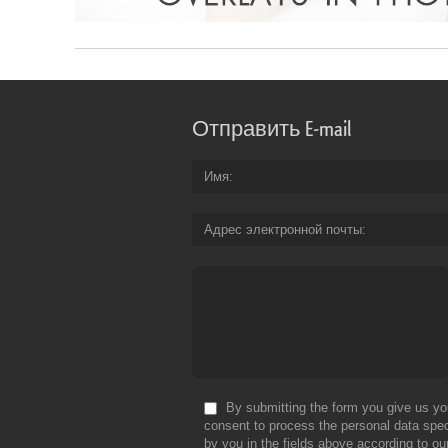
Отправить E-mail
Имя
Адрес электронной почты
By submitting the form you give us yo
consent to process the personal data spec
by you in the fields above according to ou