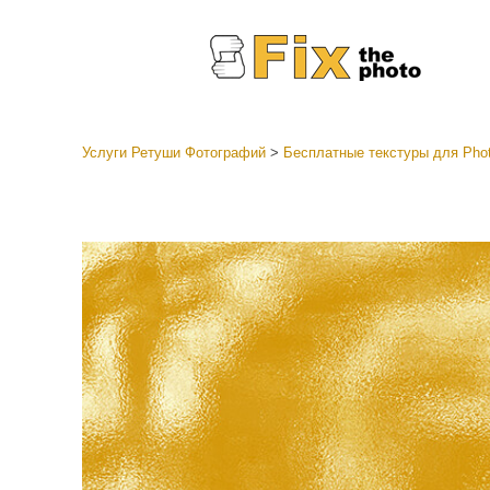
Услуги Ретуши Фотографий
>
Бесплатные текстуры для Pho
Пресеты
Все ко
Услуги р
пресето
Пресет
предл
Мобил
коллек
Ретушь 