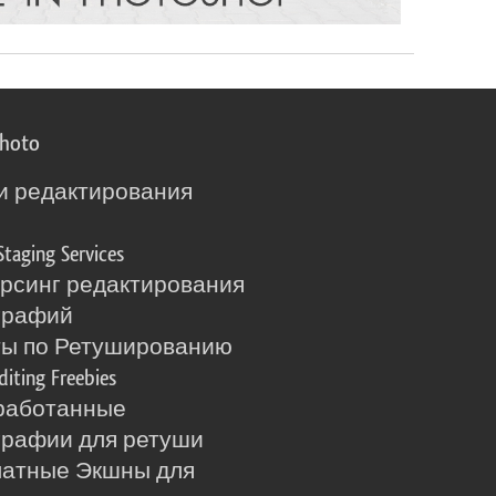
photo
и редактирования
о
Staging Services
рсинг редактирования
графий
ты по Ретушированию
diting Freebies
работанные
рафии для ретуши
латные Экшны для