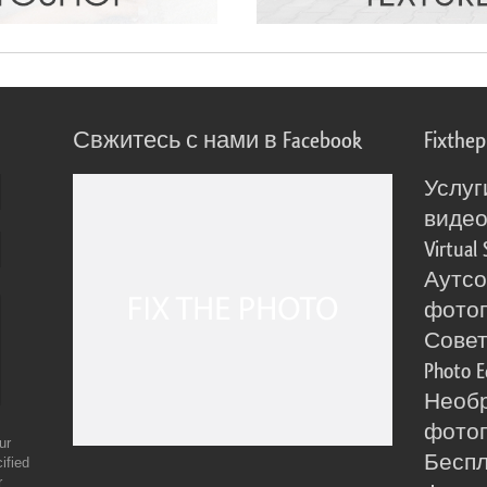
Свжитесь с нами в Facebook
Fixthe
Услуг
виде
Virtual 
Аутсо
фото
Сове
Photo E
Необ
фотог
ur
Бесп
ified
r