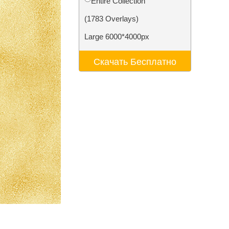
Entire Collection
ения
Video Editing Services
(1783 Overlays)
Large 6000*4000px
Скачать Бесплатно