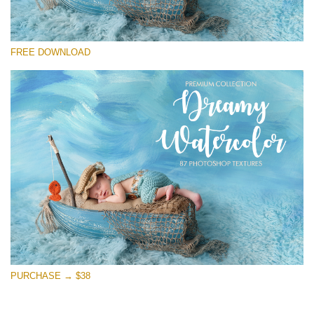
Выберите Вариант
FREE DOWNLOAD
Free Photoshop Overlay
Small 800*533px
Dreamy Watercolor
(85 Textures)
Large 6000*4000px
Entire Collection
(1783 Overlays)
Large 6000*4000px
Скачать Бесплатно
PURCHASE → $38