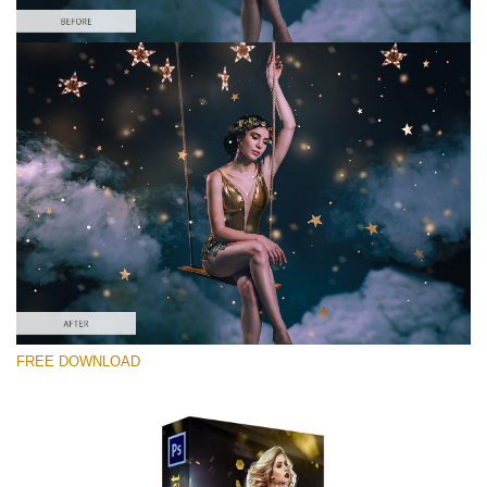
Выберите Вариант
Free Photoshop Overlay #7
Small 800*533px
Gold Confetti
(46 Overlays)
Large 6000*4000px
FREE DOWNLOAD
Fairy Tale (344 Overlays)
Large 6000*4000px
Entire Collection