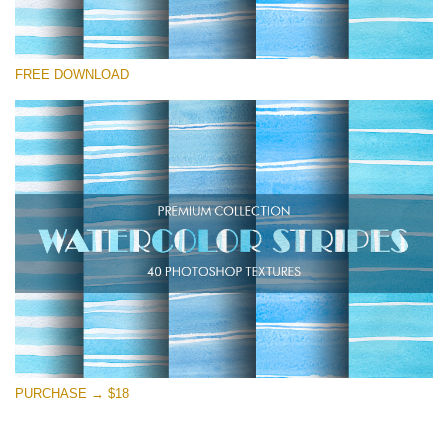
Выберите Вариант
FREE DOWNLOAD
Free Photoshop Overlay
Small 800*533px
Stripes Watercolor
(25 Overlays)
Large 6000*4000px
Entire Collection
(1783 Overlays)
Large 6000*4000px
Скачать Бесплатно
PURCHASE → $18