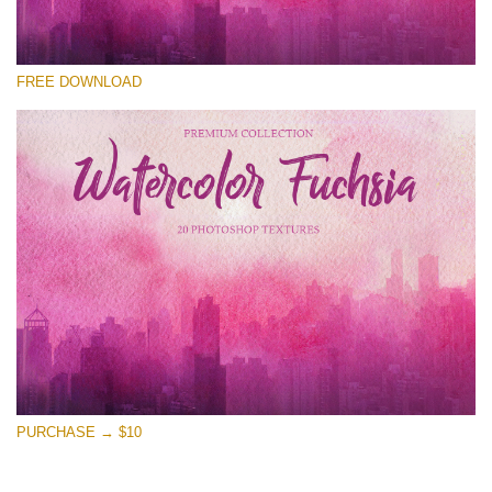
Выберите Вариант
FREE DOWNLOAD
Free Photoshop Overlay
Small 800*533px
Watercolor Fuchsia
(20 Overlays)
Large 6000*4000px
Entire Collection
(1783 Overlays)
Large 6000*4000px
Скачать Бесплатно
PURCHASE → $10