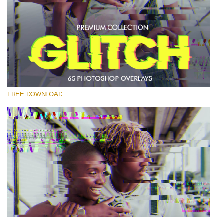
Выберите Вариант
Free PNG Overlay #24
Small 800*533px
Glitch Effect
(65 Overlays)
FREE DOWNLOAD
Large 6000*4000px
Fairy Tale (344 Overlays)
Large 6000*4000px
Entire Collection
(1783 Overlays)
Large 6000*4000px
Скачать Бесплатно