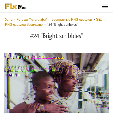
Услуги Ретуши Фотографий
>
Бесплатные PNG оверлеи
>
Glitch
PNG оверлеи бесплатно
>
#24 "Bright scribbles"
#24 "Bright scribbles"
Do
Fr
PN