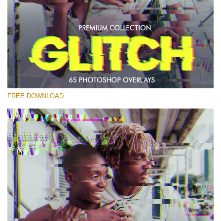
Выберите Вариант
Free PNG Overlay #18
Small 800*533px
Glitch Effect
(65 Overlays)
FREE DOWNLOAD
Large 6000*4000px
Sky Boundless
(347 Overlays)
Large 6000*4000px
Entire Collection
(1783 Overlays)
Large 6000*4000px