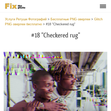
Услуги Ретуши Фотографий
>
Бесплатные PNG оверлеи
>
Glitch
PNG оверлеи бесплатно
>
#18 "Checkered rug"
#18 "Checkered rug"
Do
Fr
PN