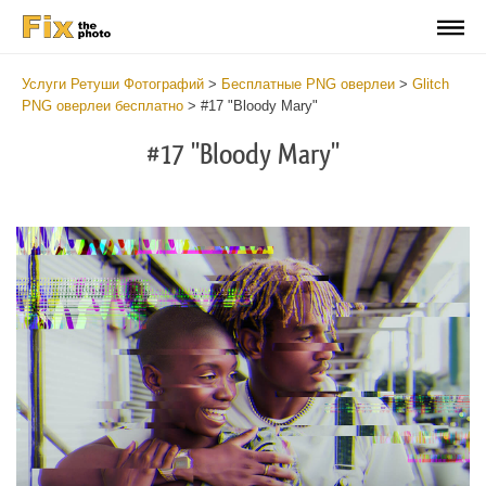
Услуги Ретуши Фотографий
>
Бесплатные PNG оверлеи
>
Glitch
PNG оверлеи бесплатно
>
#17 "Bloody Mary"
#17 "Bloody Mary"
Do
Fr
PN