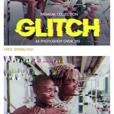
Выберите Вариант
Free PNG Overlay #17
Small 800*533px
Glitch Effect
(65 Overlays)
FREE DOWNLOAD
Large 6000*4000px
Fairy Tale (344 Overlays)
Large 6000*4000px
Entire Collection
(1783 Overlays)
Large 6000*4000px
Скачать Бесплатно