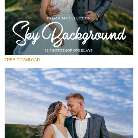
Выберите Вариант
Free Photoshop Overlay #30
Small 800*533px
Sky Backgrounds
(55 Overlays)
FREE DOWNLOAD
Large 6000*4000px
Sky Boundless
(347 Overlays)
Large 6000*4000px
Entire Collection
(1783 Overlays)
Large 6000*4000px