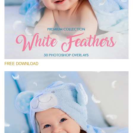
Выберите Вариант
Free Feather Overlay #28
Small 800*600px
White Feathers
(30 Overlays)
FREE DOWNLOAD
Large 6000*4000px
Fairy Tale (344 Overlays)
Large 6000*4000px
Entire Collection
(1783 Overlays)
Large 6000*4000px