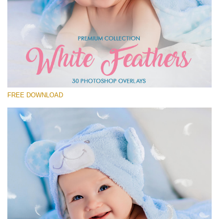
Выберите Вариант
Free Feather Overlay #20
Small 800*600px
White Feathers
(30 Overlays)
FREE DOWNLOAD
Large 6000*4000px
Fairy Tale (344 Overlays)
Large 6000*4000px
Entire Collection
(1783 Overlays)
Large 6000*4000px
Скачать Бесплатно