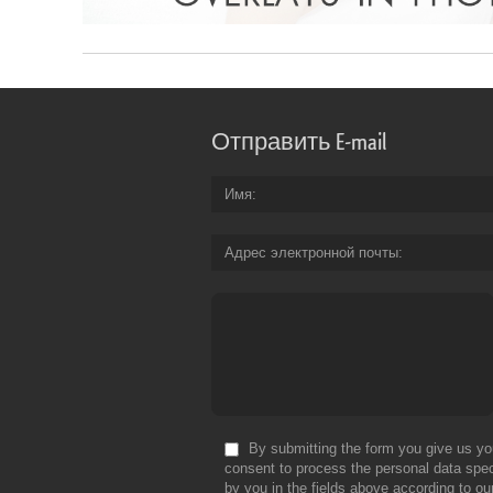
Отправить E-mail
Имя
Адрес электронной почты
By submitting the form you give us yo
consent to process the personal data spec
by you in the fields above according to ou