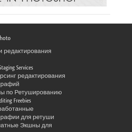
photo
и редактирования
о
Staging Services
рсинг редактирования
графий
ты по Ретушированию
diting Freebies
работанные
рафии для ретуши
латные Экшны для