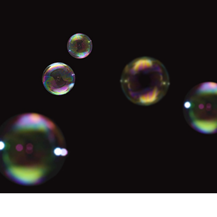
исы ретуши
Ретушь ювелирных
Данные для обуч
товаров
изделий
ИИ