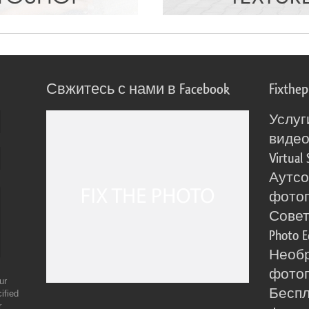
Свжитесь с нами в Facebook
Fixthe
Услуг
виде
Virtual 
Аутсо
фото
Сове
Photo E
Необ
фотог
ur
Бесп
ified
r