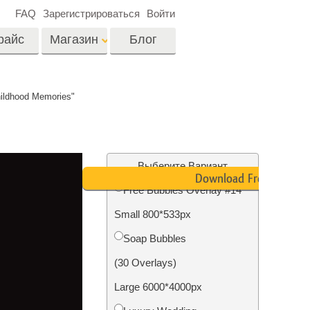
FAQ
Зарегистрироваться
Войти
райс
Магазин
Блог
es
Video
ildhood Memories"
Профессиональные
LUTs
ши
Ретушь Фото
Видео Оверлейсы
о
Недвижимости
Выберите Вариант
Download Free
Free Bubbles Overlay #14
на
Small 800*533px
отки
Реставрация
Soap Bubbles
й
фотографий
(30 Overlays)
Large 6000*4000px