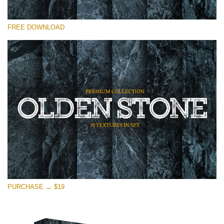
Выберите Вариант
FREE DOWNLOAD
Free Photoshop Overlay
Small 800*533px
Olden Stone
(30 Overlays)
Large 6000*4000px
Entire Collection
(1783 Overlays)
Large 6000*4000px
Скачать Бесплатно
PURCHASE → $19