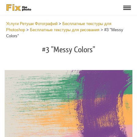
Услуги Ретуши Фотографий
>
Бесплатные текстуры для
Photoshop
>
Бесплатные текстуры для рисования
>
#3 "Messy
Colors"
#3 "Messy Colors"
Do
Fr
Te