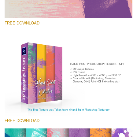
FREE DOWNLOAD
Выберите Вариант
Free Photoshop Texture #3 Small 800*533px
Hand Painted
(30 Textures)
Large 6000*4000px
Entire Collection
(1783 Overlays)
FREE DOWNLOAD
Large 6000*4000px