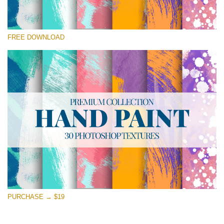
Выберите Вариант
FREE DOWNLOAD
Free Photoshop Texture #29 Small 800*533px
Hand Painted
(30 Textures)
Large 6000*4000px
Entire Collection
(1783 Overlays)
Large 6000*4000px
Скачать Бесплатно
PURCHASE → $19