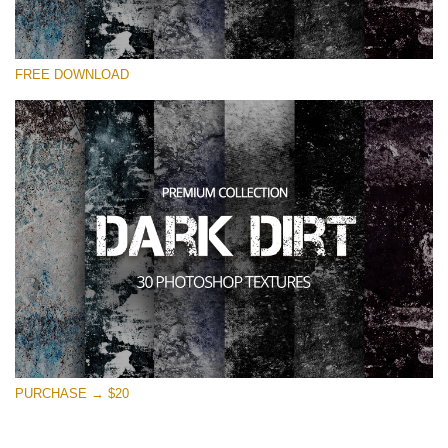
Выберите Вариант
FREE DOWNLOAD
Free Photoshop Overlay
Small 800*533px
Dark Dirt
(30 Overlays)
Large 6000*4000px
Entire Collection
(1783 Overlays)
Large 6000*4000px
Скачать Бесплатно
PURCHASE → $20