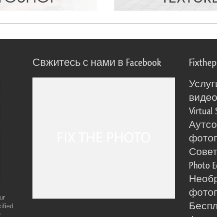
Свжитесь с нами в Facebook
Fixthe
Услуг
виде
Virtual 
Аутсо
фото
Сове
Photo E
Необ
фотог
ur
Бесп
ified
r