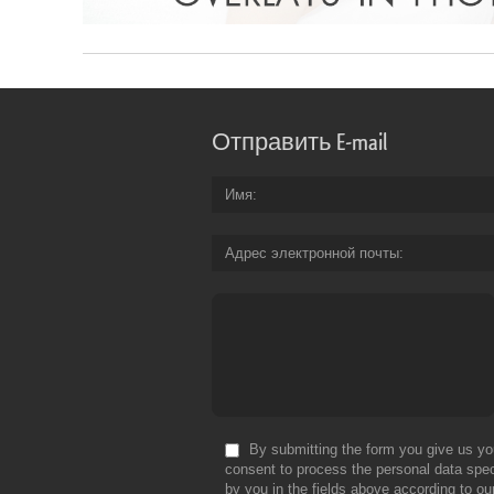
Отправить E-mail
Имя
Адрес электронной почты
By submitting the form you give us yo
consent to process the personal data spec
by you in the fields above according to ou