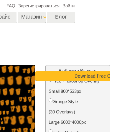
FAQ
Зарегистрироваться
Войти
райс
Магазин
Блог
es
Video
Профессиональные
LUTs
ши
Ретушь Фото
Видео Оверлейсы
о
Недвижимости
Выберите Вариант
Download Free Overlay
Free Photoshop Overlay
на
Small 800*533px
отки
Реставрация
Grunge Style
й
фотографий
(30 Overlays)
Large 6000*4000px