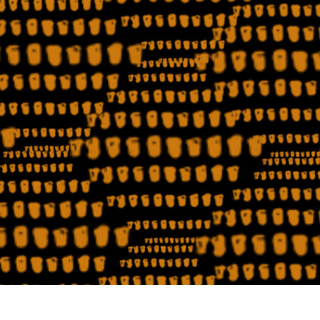
исы ретуши
Ретушь ювелирных
Данные для обуч
товаров
изделий
ИИ