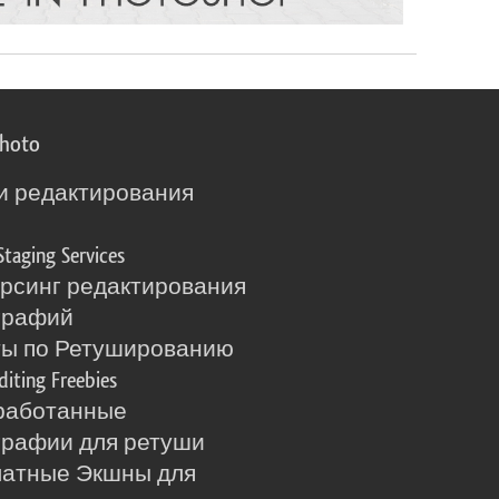
photo
и редактирования
о
Staging Services
рсинг редактирования
графий
ты по Ретушированию
diting Freebies
работанные
рафии для ретуши
латные Экшны для