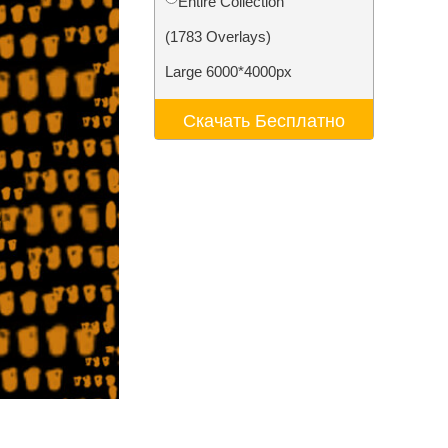
Entire Collection
ения
Video Editing Services
(1783 Overlays)
Large 6000*4000px
Скачать Бесплатно