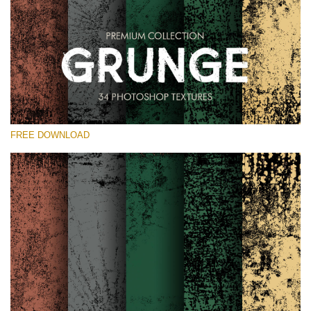
Выберите Вариант
Free Photoshop Overlay
Small 800*533px
Grunge Effect
(30 Overlays)
FREE DOWNLOAD
Large 6000*4000px
Entire Collection
(1783 Overlays)
Large 6000*4000px
Скачать Бесплатно