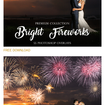
Выберите Вариант
Free Fireworks Overlay #23
Small 800*533px
Bright Fireworks
(55 Overlays)
FREE DOWNLOAD
Large 6000*4000px
Luxury Wedding
(373 Overlays)
Large 6000*4000px
Entire Collection
(1783 Overlays)
Large 6000*4000px