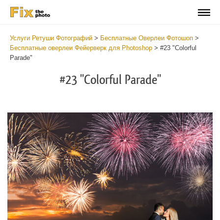
Услуги Ретуши Фотографий
>
Бесплатные Оверлеи Фотошоп
>
Бесплатные оверлеи Фейерверк для Photoshop
>
#23 "Colorful
Parade"
#23 "Colorful Parade"
Do
Fr