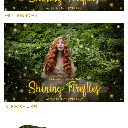
Выберите Вариант
FREE DOWNLOAD
Free Fireflies Overlay #25
Small 800*533px
Shining Fireflies
(46 Overlays)
Large 6000*4000px
Sunlight Collection
(290 Overlays)
Large 6000*4000px
Entire Collection
PURCHASE → $24
(1783 Overlays)
Large 6000*4000px