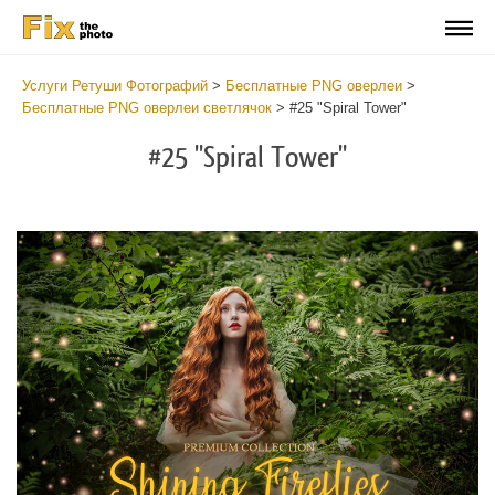
Услуги Ретуши Фотографий
>
Бесплатные PNG оверлеи
>
Бесплатные PNG оверлеи светлячок
>
#25 "Spiral Tower"
#25 "Spiral Tower"
Do
Fr