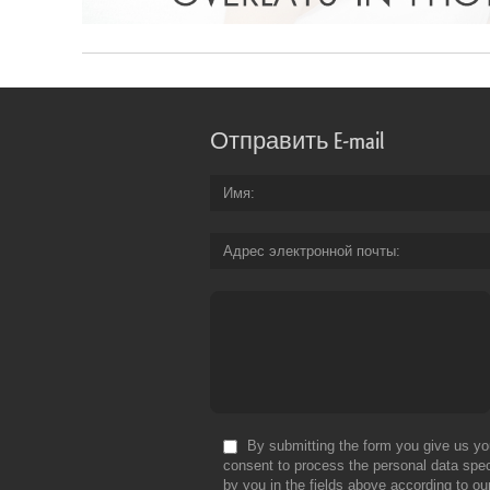
Отправить E-mail
Имя
Адрес электронной почты
By submitting the form you give us yo
consent to process the personal data spec
by you in the fields above according to ou