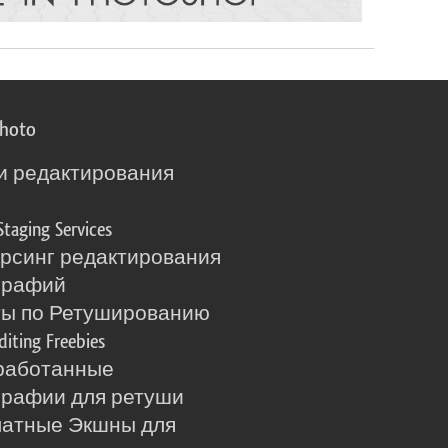
photo
и редактирования
о
Staging Services
рсинг редактирования
графий
ты по Ретушированию
diting Freebies
работанные
рафии для ретуши
латные Экшны для