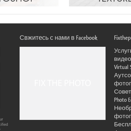
Свжитесь с нами в Facebook
Fixthe
Услуг
виде
Virtual 
Аутсо
фото
Сове
Photo E
Необ
фотог
ur
Бесп
ified
r