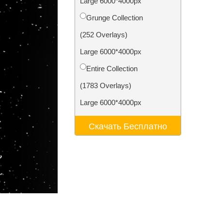
Large 6000*4000px
ения
Video Editing Services
Grunge Collection
(252 Overlays)
Large 6000*4000px
Entire Collection
(1783 Overlays)
Large 6000*4000px
Скачать Бесплатно