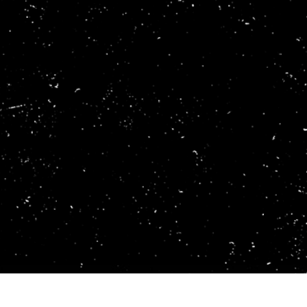
исы ретуши
Ретушь ювелирных
Данные для обуч
товаров
изделий
ИИ