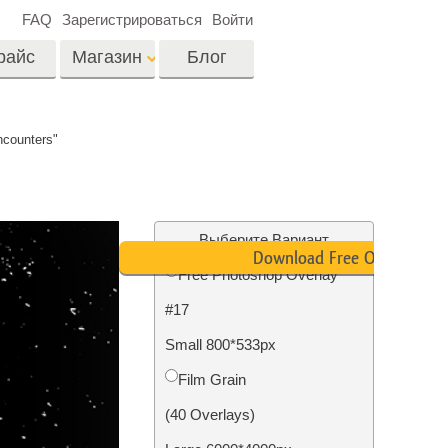
FAQ
Зарегистрироваться
Войти
райс
Магазин
Блог
es
Video
counters"
Профессиональные
LUTs
ши
Ретушь Фото
Видео Оверлейсы
о
Недвижимости
Выберите Вариант
Download Free Overlay
Free Photoshop Overlay
на
#17
отки
Реставрация
Small 800*533px
й
фотографий
Film Grain
(40 Overlays)