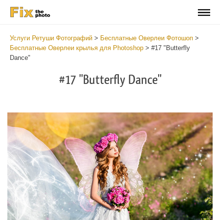
Услуги Ретуши Фотографий
>
Бесплатные Оверлеи Фотошоп
>
Бесплатные Оверлеи крылья для Photoshop
>
#17 "Butterfly
Dance"
#17 "Butterfly Dance"
Do
Fr