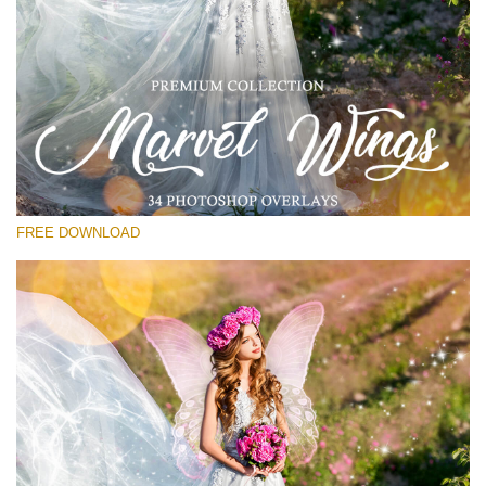
Выберите Вариант
Free Wings Overlay #11
Small 800*533px
Marvel Wings
(34 Overlays)
FREE DOWNLOAD
Large 4000*5000px
Fairy Tale (344 Overlays)
Large 6000*4000px
Entire Collection
(1783 Overlays)
Large 6000*4000px