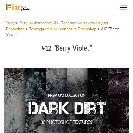
Услуги Ретуши Фотографий
>
Бесплатные текстуры для
Photoshop
>
Текстуры ткани бесплатно Photoshop
>
#12 "Berry
Violet"
#12 "Berry Violet"
Do
Fr
Ov