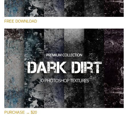
Выберите Вариант
FREE DOWNLOAD
Free Photoshop Overlay
Small 800*533px
Dark Dirt
(30 Overlays)
Large 6000*4000px
Entire Collection
(1783 Overlays)
Large 6000*4000px
Скачать Бесплатно
PURCHASE → $20