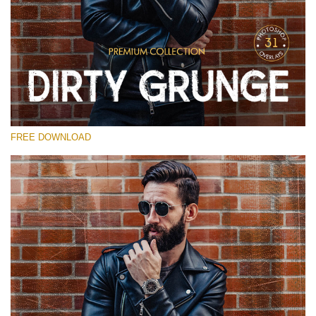
Выберите Вариант
Free Photoshop Overlay
Small 800*533px
Dirty Grunge
(31 Overlays)
FREE DOWNLOAD
Large 6000*4000px
Entire Collection
(1783 Overlays)
Large 6000*4000px
Скачать Бесплатно