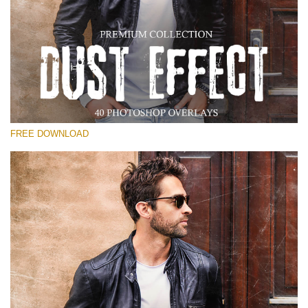
Выберите Вариант
Free Photoshop Overlay
Small 800*533px
Dust Effect
(40 Overlays)
FREE DOWNLOAD
Large 6000*4000px
Entire Collection
(1783 Overlays)
Large 6000*4000px
Скачать Бесплатно