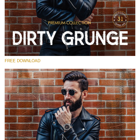
Выберите Вариант
Free Photoshop Overlay
Small 800*533px
Dirty Grunge
(31 Overlays)
FREE DOWNLOAD
Large 6000*4000px
Entire Collection
(1783 Overlays)
Large 6000*4000px
Скачать Бесплатно