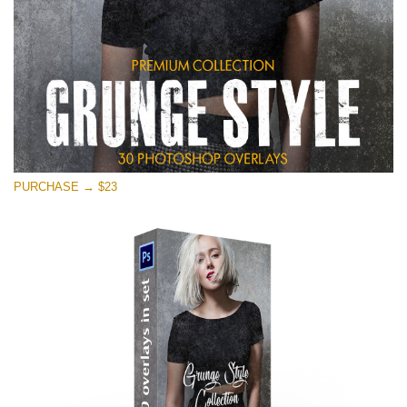
PURCHASE → $23