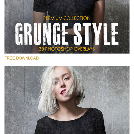
Выберите Вариант
Free Photoshop Overlay
Small 800*533px
Grunge Style
(30 Overlays)
FREE DOWNLOAD
Large 6000*4000px
Entire Collection
(1783 Overlays)
Large 6000*4000px
Скачать Бесплатно