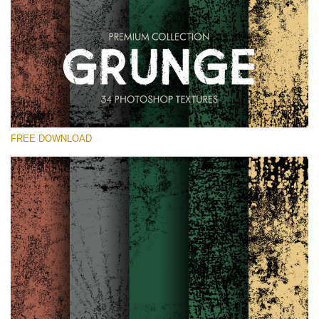
Выберите Вариант
Free Photoshop Overlay
Small 800*533px
Grunge Effect
(30 Overlays)
FREE DOWNLOAD
Large 6000*4000px
Entire Collection
(1783 Overlays)
Large 6000*4000px
Скачать Бесплатно