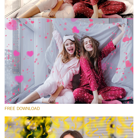
Выберите Вариант
Free Photoshop Overlay #8
Small 800*533px
Rustling Confetti
(43 Overlays)
Large 6000*4000px
FREE DOWNLOAD
Fairy Tale (344 Overlays)
Large 6000*4000px
Entire Collection